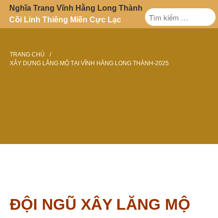
Nghĩa Trang Vĩnh Hằng Long Thành
Cõi Linh Thiêng Miền Cực Lạc
Trang Chủ
Giới Thiệu
TRANG CHỦ
/
Sản Phẩm
XÂY DỰNG LĂNG MỘ TẠI VĨNH HẰNG LONG THÀNH-2025
ƯU ĐIỂM NỔI BẬT
XÂY DỰNG LĂNG MỘ TẠI VĨNH
Chính sách giá
Tin tức
HẰNG LONG THÀNH-2025
Liên hệ
ĐỘI NGŨ XÂY LĂNG MỘ