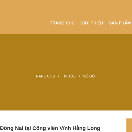
TRANG CHỦ
GIỚI THIỆU
SẢN PHẨM
TRANG CHỦ
/
TIN TỨC
/
MỘ ĐÔI
MỘ ĐÔI
 Đồng Nai tại Công viên Vĩnh Hằng Long